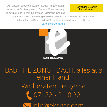
Auf unserer Webseite werden aktuell nur technisch
Bestätigen / Cookie
notwendige Cookies gesetzt. Die sind Voraussetzung,
Einstellungen
damit die Seite korrekt funktioniert. Marketing Cookies,
die Ihre aktive Zustimmung erfordern, werden nicht verwendet. In unserer
Datenschutzerklärung finden Sie weitere Informationen zum Thema.
Datenschutzerklärung
BAD - HEIZUNG - DACH, alles aus
einer Hand!
Wir beraten Sie gerne
07432 - 21 0 22
info@eksner.com